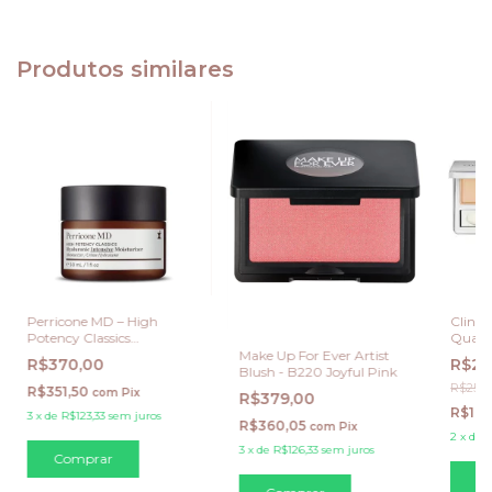
Produtos similares
Perricone MD – High
Cliniq
Potency Classics
Quad 
Hyaluronic Intensive
3,3 g
Make Up For Ever Artist
R$370,00
R$20
Moisturizer 30 ML
Blush - B220 Joyful Pink
R$250,
R$351,50
com
Pix
R$379,00
R$19
3
x
de
R$123,33
sem juros
R$360,05
com
Pix
2
x
de
R
3
x
de
R$126,33
sem juros