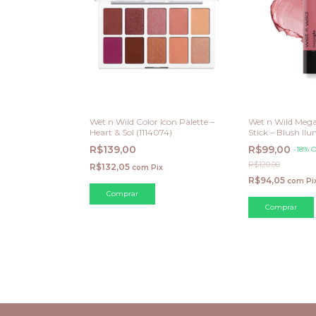
Wet n Wild Color Icon Palette –
Wet n Wild Meg
Heart & Sol (1114074)
Stick – Blush Il
R$139,00
R$99,00
-
18
%
O
R$120,00
R$132,05
com
Pix
R$94,05
com
Pi
Comprar