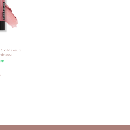
aGlo Makeup
uminador
FF
x