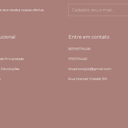
-se e receba nossas ofertas.
tucional
Entre em contato
5517997114261
 de Privacidade
17997114261
e Devoluções
shopnowsjrp@gmail.com
o
Rua Manoel Cheiddi 195