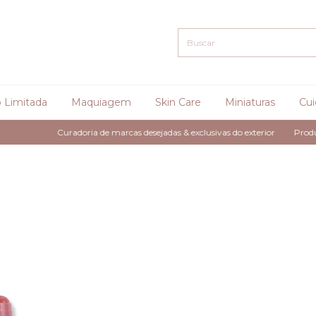
 Limitada
Maquiagem
Skin Care
Miniaturas
Cui
Curadoria de marcas desejadas & exclusivas do exterior
Produto