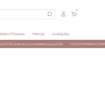
0
dados Pessoais
Marcas
Avaliações
s 100% originais com procedência garantida
CUPOM PRIMEIRACOMPR