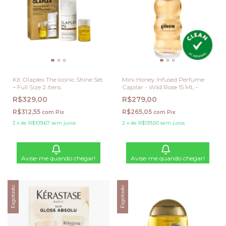
Kit Olaplex The Iconic Shine Set
Mini Honey Infused Perfume
– Full Size 2 itens
Capilar - Wild Rose 15 ML -
R$329,00
R$279,00
R$312,55
R$265,05
com
Pix
com
Pix
3
x
de
R$109,67
sem juros
2
x
de
R$139,50
sem juros
Avise-me quando chegar!
Avise-me quando chegar!
Esgotado
Esgotado