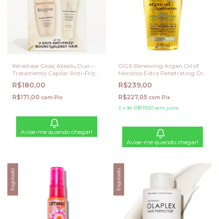
Kérastase Gloss Absolu Duo –
OGX Renewing Argan Oil of
Tratamento Capilar Anti-Frizz
Morocco Extra Penetrating Oil
e Brilho Intenso (2x30ml)
100ml
R$180,00
R$239,00
R$171,00
R$227,05
com
Pix
com
Pix
2
x
de
R$119,50
sem juros
Avise-me quando chegar!
Avise-me quando chegar!
Esgotado
Esgotado