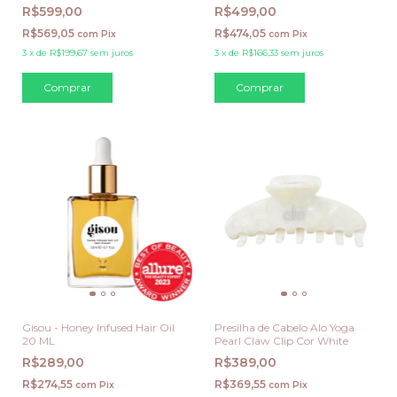
R$599,00
R$499,00
R$569,05
R$474,05
com
Pix
com
Pix
3
x
de
R$199,67
sem juros
3
x
de
R$166,33
sem juros
Gisou - Honey Infused Hair Oil
Presilha de Cabelo Alo Yoga
20 ML
Pearl Claw Clip Cor White
R$289,00
R$389,00
R$274,55
R$369,55
com
Pix
com
Pix