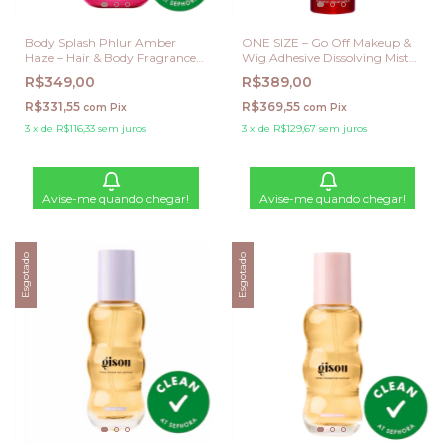
Body Splash Phlur Amber
ONE SIZE – Go Off Makeup &
Haze – Hair & Body Fragrance
Wig Adhesive Dissolving Mist
Mist
(Remover de Make e Cola
R$349,00
R$389,00
Adesiva Capilar)
R$331,55
R$369,55
com
Pix
com
Pix
3
x
de
R$116,33
sem juros
3
x
de
R$129,67
sem juros
Avise-me quando chegar!
Avise-me quando chegar!
Esgotado
Esgotado