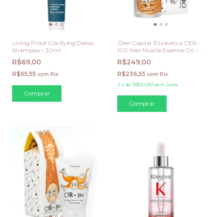
Living Proof Clarifying Detox
Óleo Capilar Elizavecca CER-
Shampoo – 30ml
100 Hair Muscle Essence Oil –
100ml
R$69,00
R$249,00
R$65,55
R$236,55
com
Pix
com
Pix
2
x
de
R$124,50
sem juros