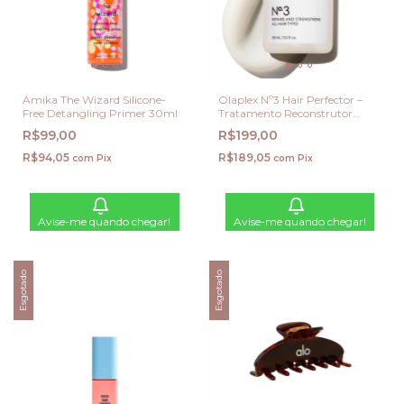
Amika The Wizard Silicone-
Olaplex Nº3 Hair Perfector –
Free Detangling Primer 30ml
Tratamento Reconstrutor
Capilar 100ml
R$99,00
R$199,00
R$94,05
R$189,05
com
Pix
com
Pix
Avise-me quando chegar!
Avise-me quando chegar!
Esgotado
Esgotado