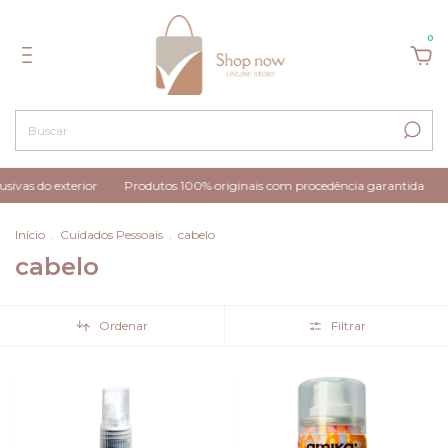
0
xterior
Produtos 100% originais com procedência garantida
CUPOM P
Início
.
Cuidados Pessoais
.
cabelo
cabelo
Ordenar
Filtrar