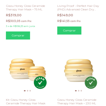
Gisou Honey Gloss Ceramide
Living Proof - Perfect Hair Day
Therapy Hair Mask – 75 ML
(PhD) Advanced Clean Dry
Shampoo Mini - 83 ML
R$319,00
R$149,00
R$303,05
R$141,55
com
Pix
com
Pix
3
x
de
R$106,33
sem juros
Kit Gisou Honey Gloss
Gisou Honey Gloss Ceramide
Ceramide Therapy Hair Mask
Therapy Hair Mask – 230 ML