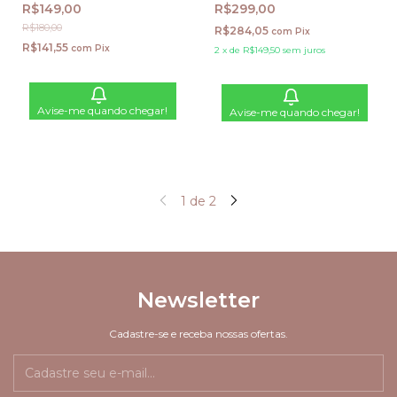
Conditioner (60 mL)
Hair Repair Conditioner
R$149,00
R$299,00
R$180,00
R$284,05
com
Pix
R$141,55
com
Pix
2
x
de
R$149,50
sem juros
Avise-me quando chegar!
Avise-me quando chegar!
1
de
2
Newsletter
Cadastre-se e receba nossas ofertas.