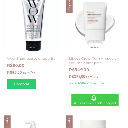
Esgotado
Wow Shampoo color security
Lilyeve Grow-Turn Ampoule –
Sérum Capilar para
R$90,00
Crescimento e Fortalecimento
R$349,00
100ml
R$85,50
com
Pix
R$331,55
com
Pix
3
x
de
R$116,33
sem juros
Avise-me quando chegar!
Esgotado
Esgotado