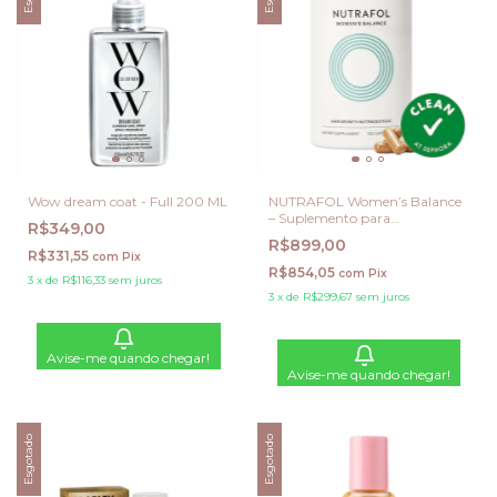
Wow dream coat - Full 200 ML
NUTRAFOL Women’s Balance
– Suplemento para
R$349,00
Crescimento Capilar (120
R$899,00
cápsulas)
R$331,55
com
Pix
R$854,05
com
Pix
3
x
de
R$116,33
sem juros
3
x
de
R$299,67
sem juros
Avise-me quando chegar!
Avise-me quando chegar!
Esgotado
Esgotado