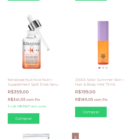
Kérastase Nutritive Nutri-
ZARA Solar Summer Skin –
Supplement Split Ends Serum
Hair & Body Mist 75 ML
50ml
R$359,00
R$199,00
R$341,05
R$189,05
com
Pix
com
Pix
3
x
de
R$119,67
sem juros