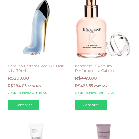
Carolina Herrera Good Girl Hair
Kérastase Le Parfum –
Mist 30ml
Perfume para Cabelos
R$299,00
R$449,00
R$284,05
R$426,55
com
Pix
com
Pix
2
x
de
R$149,50
sem juros
3
x
de
R$149,67
sem juros