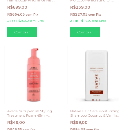
Hair & Body Fragrance Mist
Morocco Penetrating Oil
Duo (Matcha Milk + Berry
100ml
R$699,00
R$239,00
Cream)
R$664,05
R$227,05
com
Pix
com
Pix
3
x
de
R$233,00
sem juros
2
x
de
R$119,50
sem juros
Aveda Nutriplenish Styling
Native Hair Care Moisturizing
Treatment Foam 45ml –
Shampoo Coconut & Vanilla
Mousse Hidratante para
88ml
R$49,00
R$99,00
Cabelos Médios a Grossos
R$46,55
R$94,05
com
Pix
com
Pix