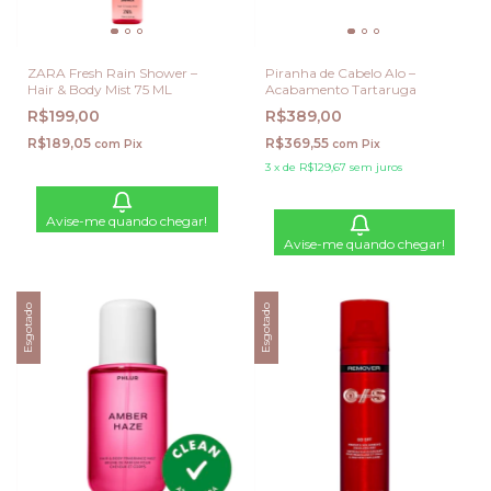
ZARA Fresh Rain Shower –
Piranha de Cabelo Alo –
Hair & Body Mist 75 ML
Acabamento Tartaruga
R$199,00
R$389,00
R$189,05
R$369,55
com
Pix
com
Pix
3
x
de
R$129,67
sem juros
Avise-me quando chegar!
Avise-me quando chegar!
Esgotado
Esgotado