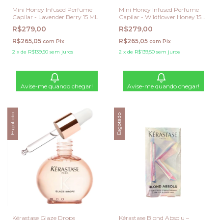
Mini Honey Infused Perfume
Mini Honey Infused Perfume
Capilar - Lavender Berry 15 ML
Capilar - Wildflower Honey 15
ML
R$279,00
R$279,00
R$265,05
R$265,05
com
Pix
com
Pix
2
x
de
R$139,50
sem juros
2
x
de
R$139,50
sem juros
Avise-me quando chegar!
Avise-me quando chegar!
Esgotado
Esgotado
Kérastase Glaze Drops
Kérastase Blond Absolu –