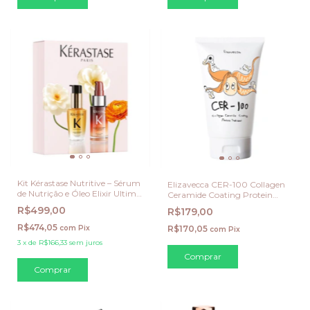
Kit Kérastase Nutritive – Sérum
Elizavecca CER-100 Collagen
de Nutrição e Óleo Elixir Ultime
Ceramide Coating Protein
(30 ml + 30 ml)
Treatment – Máscara Capilar
R$499,00
R$179,00
Reconstrutora 100 ML
R$474,05
com
Pix
R$170,05
com
Pix
3
x
de
R$166,33
sem juros