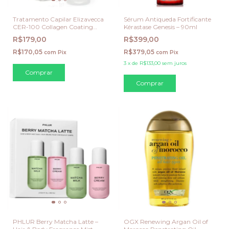
Tratamento Capilar Elizavecca
Sérum Antiqueda Fortificante
CER-100 Collagen Coating
Kérastase Genesis – 90ml
Protein Treatment - 50 ML
R$179,00
R$399,00
R$170,05
R$379,05
com
Pix
com
Pix
3
x
de
R$133,00
sem juros
PHLUR Berry Matcha Latte –
OGX Renewing Argan Oil of