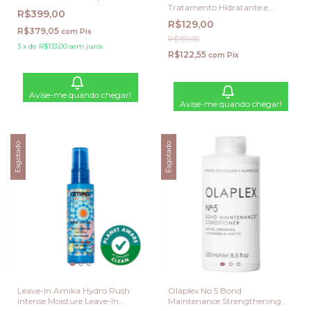
Tratamento Hidratante e
R$399,00
Fortalecedor para Cabelos
R$129,00
Loiros
R$379,05
com
Pix
R$159,00
3
x
de
R$133,00
sem juros
R$122,55
com
Pix
Avise-me quando chegar!
Avise-me quando chegar!
Esgotado
Esgotado
Leave-In Amika Hydro Rush
Olaplex No 5 Bond
Intense Moisture Leave-In
Maintenance Strengthening