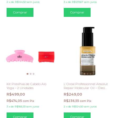
2
x
de
R$144,50
sem juros
3
x
de
R$129,67
sem juros
Kit Presilhas de Cabelo Alo
L’Oréal Professionnel Absolut
Yoga – 2 Unidades
Repair Molecular Oil – Óleo
Reparador Molecular 30 ml
R$499,00
R$249,00
R$474,05
R$236,55
com
Pix
com
Pix
3
x
de
R$166,33
sem juros
2
x
de
R$124,50
sem juros