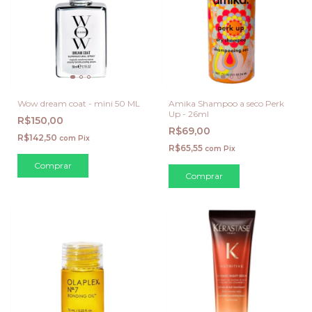
Wow dream coat - mini 50 ML
Amika Shampoo a seco Perk
Up - 26ml
R$150,00
R$69,00
R$142,50
com
Pix
R$65,55
com
Pix