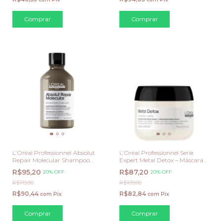
L’Oréal Professionnel Absolut
L’Oréal Professionnel Serie
Repair Molecular Shampoo
Expert Metal Detox – Máscara
100ml – Serie Expert
Profissional 75ml
R$95,20
R$87,20
20% OFF
20% OFF
R$119,00
R$109,00
R$90,44
R$82,84
com
Pix
com
Pix