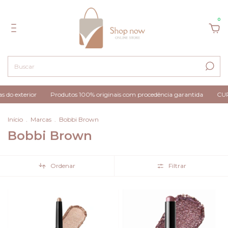
0
 do exterior
Produtos 100% originais com procedência garantida
CUP
Início
.
Marcas
.
Bobbi Brown
Bobbi Brown
Ordenar
Filtrar