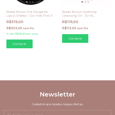
Bobbi Brown Pot Rouge for
Bobbi Brown Soothing
Lips & Cheeks – Cor Pale Pink 11
Cleansing Oil - 30 ML
R$319,00
R$119,00
R$303,05
R$113,05
com
Pix
com
Pix
3
x
de
R$106,33
sem juros
Newsletter
Cadastre-se e receba nossas ofertas.