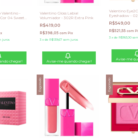
Valentino Eye2C
Valentino -
Valentino Gloss Labial
Eyeshadow - 02
 Cor 04 Sweet
Volumiador - 302R Extra Pink
R$549,00
R$419,00
R$521,55
com
P
R$398,05
ix
com
Pix
3
x
de
R$183,00
sem
 juros
3
x
de
R$139,67
sem juros
Avise-me qu
ando chegar!
Avise-me quando chegar!
Esgotado
Esgotado