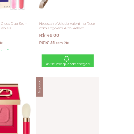
 Gloss Duo Set –
Necessaire Veludo Valentino Rose
Labiais
com Logo em Alto-Relevo
R$149,00
R$141,55
ix
com
Pix
 juros
Avise-me quando chegar!
Esgotado