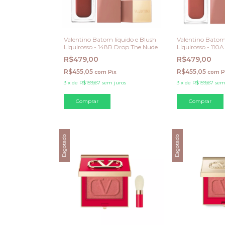
Valentino Batom líquido e Blush
Valentino Batom 
Liquirosso - 148R Drop The Nude
Liquirosso - 110
R$479,00
R$479,00
R$455,05
R$455,05
com
Pix
com
P
3
x
de
R$159,67
sem juros
3
x
de
R$159,67
sem
Esgotado
Esgotado