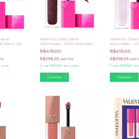
Labial
Valentino Gloss Labial
Valentino Gloss 
22A Warm Up
Volumiador - 520R Moonlight
Volumiador - 0
Crush
Mermaid
R$419,00
R$419,00
R$398,05
R$398,05
Pix
com
Pix
com
 juros
3
x
de
R$139,67
sem juros
3
x
de
R$139,67
sem