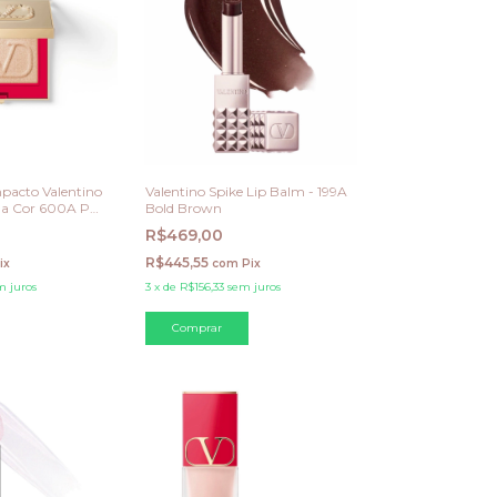
pacto Valentino
Valentino Spike Lip Balm - 199A
da Cor 600A Put
Bold Brown
R$469,00
R$445,55
ix
com
Pix
m juros
3
x
de
R$156,33
sem juros