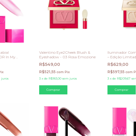
Labial
Valentino Eye2Cheek Blush &
Iluminador Com
0R In My
Eyeshadow - 03 Rosa Emozione
– Edição Limita
A Spike On It
R$549,00
R$629,00
R$521,55
R$597,55
Pix
com
Pix
com
P
 juros
3
x
de
R$183,00
sem juros
3
x
de
R$209,67
se