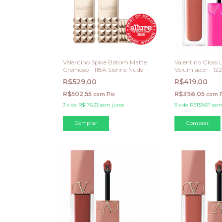
Valentino Spike Batom Matte
Valentino Gloss 
Cremoso - 118A Sienne Nude
Volumiador - 1
R$529,00
R$419,00
R$502,55
R$398,05
com
Pix
com
3
x
de
R$176,33
sem juros
3
x
de
R$139,67
sem