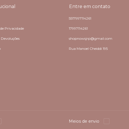
tucional
Entre em contato
5517997114261
 de Privacidade
17997114261
e Devoluções
shopnowsjrp@gmail.com
o
Rua Manoel Cheiddi 195
Meios de envio