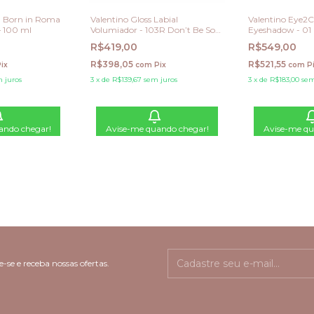
a Born in Roma
Valentino Gloss Labial
Valentino Eye2C
– 100 ml
Volumiador - 103R Don’t Be So
Eyeshadow - 01
Nude
R$419,00
R$549,00
R$398,05
R$521,55
ix
com
Pix
com
P
 juros
3
x
de
R$139,67
sem juros
3
x
de
R$183,00
sem
ando chegar!
Avise-me quando chegar!
Avise-me qu
-se e receba nossas ofertas.