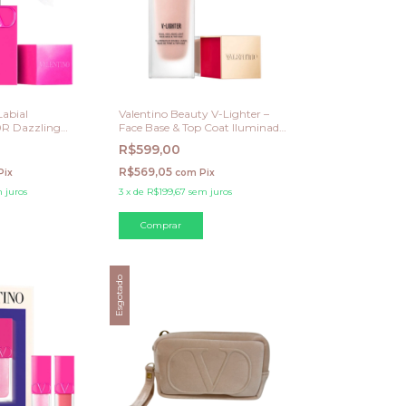
Labial
Valentino Beauty V-Lighter –
0R Dazzling
Face Base & Top Coat Iluminador
- Rosa 25ml
R$599,00
R$569,05
Pix
com
Pix
 juros
3
x
de
R$199,67
sem juros
Esgotado