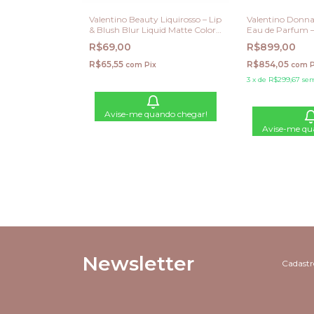
Valentino Beauty Liquirosso – Lip
Valentino Donn
& Blush Blur Liquid Matte Color
Eau de Parfum 
3.9 ml
R$69,00
R$899,00
R$65,55
R$854,05
com
Pix
com
P
3
x
de
R$299,67
sem
Avise-me quando chegar!
Avise-me qu
Newsletter
Cadastre