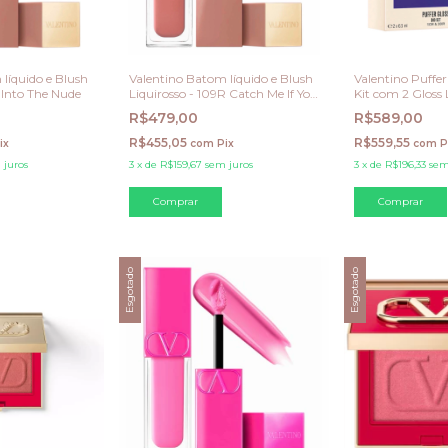
líquido e Blush
Valentino Batom líquido e Blush
Valentino Puffer
A Into The Nude
Liquirosso - 109R Catch Me If You
Kit com 2 Gloss 
Can
R$479,00
R$589,00
R$455,05
R$559,55
ix
com
Pix
com
P
 juros
3
x
de
R$159,67
sem juros
3
x
de
R$196,33
sem
Esgotado
Esgotado