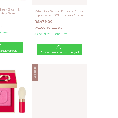
heek Blush &
Valentino Batom líquido e Blush
 Very Rose
Liquirosso - 100R Roman Grace
R$479,00
ix
R$455,05
com
Pix
 juros
3
x
de
R$159,67
sem juros
ando chegar!
Avise-me quando chegar!
Esgotado