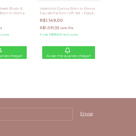
heek Blush &
Valentino Donna Born in Roma
 Born In Roma
Eau de Parfum Gift Set – Edição
Limitada
R$1.149,00
R$1.091,55
ix
com
Pix
 juros
3
x
de
R$383,00
sem juros
ando chegar!
Avise-me quando chegar!