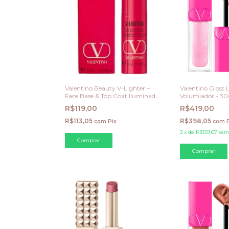
Valentino Beauty V-Lighter –
Valentino Gloss 
Face Base & Top Coat Iluminador
Volumiador - 30
(Mini 5 ml)
Glowing Era
R$119,00
R$419,00
R$113,05
R$398,05
com
Pix
com
3
x
de
R$139,67
sem