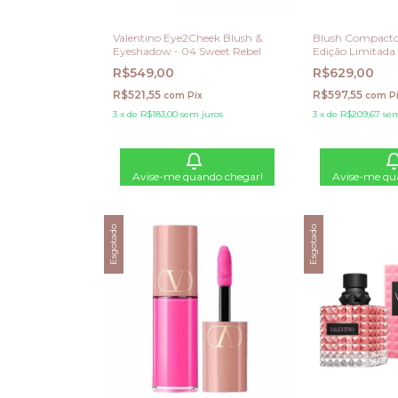
Valentino Eye2Cheek Blush &
Blush Compacto 
Eyeshadow - 04 Sweet Rebel
Edição Limitada
Rebel
R$549,00
R$629,00
R$521,55
R$597,55
com
Pix
com
P
3
x
de
R$183,00
sem juros
3
x
de
R$209,67
sem
Avise-me quando chegar!
Avise-me qu
Esgotado
Esgotado