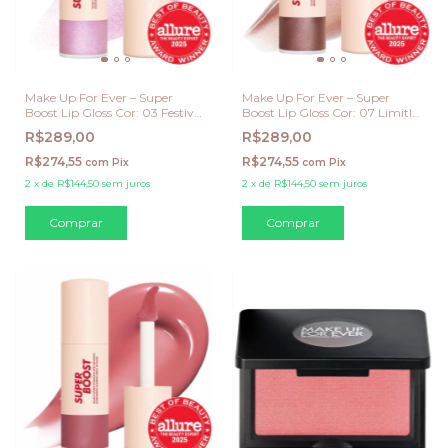
Make Up For Ever – Super
Make Up For Ever – Super
Boost Lip Gloss Cor: 03 Festival
Boost Lip Gloss Cor: 07 Limitles
Lilac
Brown
R$289,00
R$289,00
R$274,55
R$274,55
com
Pix
com
Pix
2
x
de
R$144,50
sem juros
2
x
de
R$144,50
sem juros