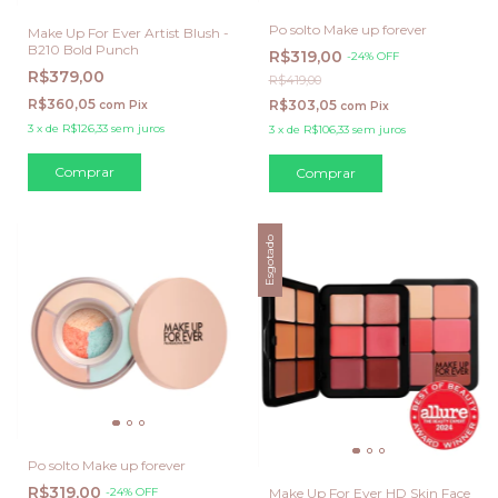
Po solto Make up forever
Make Up For Ever Artist Blush -
B210 Bold Punch
R$319,00
-
24
%
OFF
R$379,00
R$419,00
R$360,05
R$303,05
com
Pix
com
Pix
3
x
de
R$126,33
sem juros
3
x
de
R$106,33
sem juros
Comprar
Esgotado
Po solto Make up forever
R$319,00
Make Up For Ever HD Skin Face
-
24
%
OFF