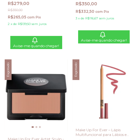
Beige
R$279,00
R$350,00
R$350,00
R$332,50
com
Pix
R$265,05
com
Pix
3
x
de
R$116,67
sem juros
2
x
de
R$139,50
sem juros
Avise-me quando chegar!
Avise-me quando chegar!
Esgotado
Esgotado
Make Up For Ever – Lápis
Multifuncional para Lábios e
Make Up For Ever Artist Sculp -
Rosto - Cor 234 Cool Pink