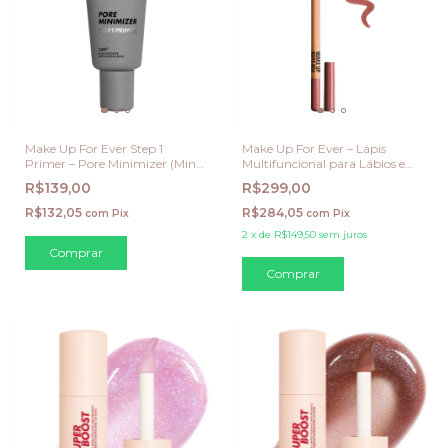
Make Up For Ever Step 1
Make Up For Ever – Lápis
Primer – Pore Minimizer (Mini
Multifuncional para Lábios e
5 ml)
Rosto - Cor 606 Wherever
R$139,00
R$299,00
Walnut
R$132,05
R$284,05
com
Pix
com
Pix
2
x
de
R$149,50
sem juros