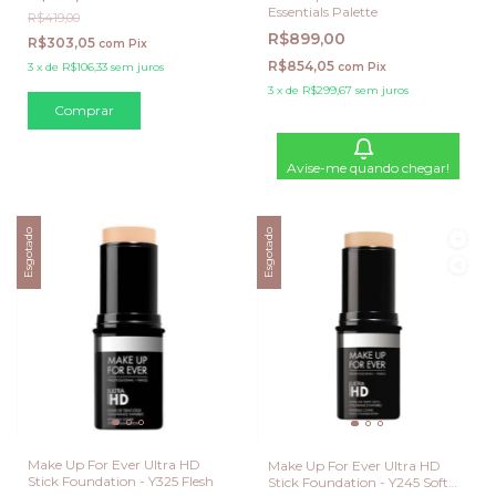
Essentials Palette
R$419,00
R$899,00
R$303,05
com
Pix
R$854,05
com
Pix
3
x
de
R$106,33
sem juros
3
x
de
R$299,67
sem juros
Comprar
Avise-me quando chegar!
Esgotado
Esgotado
Make Up For Ever Ultra HD
Make Up For Ever Ultra HD
Stick Foundation - Y325 Flesh
Stick Foundation - Y245 Soft