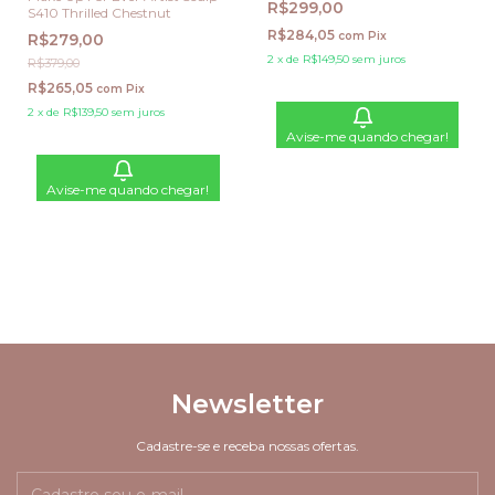
R$299,00
S410 Thrilled Chestnut
Nude
R$284,05
com
Pix
R$279,00
2
x
de
R$149,50
sem juros
R$379,00
R$265,05
com
Pix
2
x
de
R$139,50
sem juros
Avise-me quando chegar!
Avise-me quando chegar!
Newsletter
Cadastre-se e receba nossas ofertas.