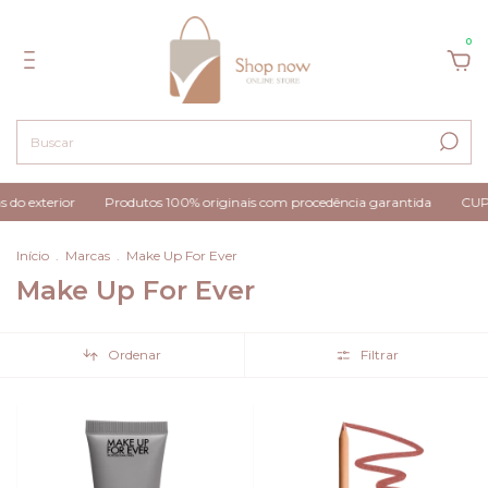
0
ior
Produtos 100% originais com procedência garantida
CUPOM PRI
Início
.
Marcas
.
Make Up For Ever
Make Up For Ever
Ordenar
Filtrar