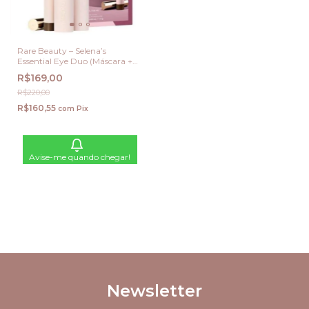
Rare Beauty – Selena’s
Essential Eye Duo (Máscara +
Sombra em Bastão)
R$169,00
R$220,00
R$160,55
com
Pix
Avise-me quando chegar!
Newsletter