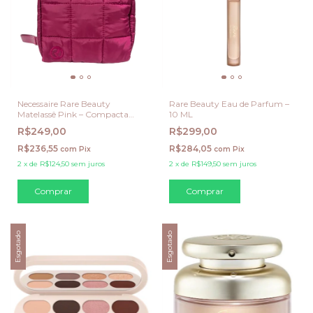
Necessaire Rare Beauty
Rare Beauty Eau de Parfum –
Matelassê Pink – Compacta
10 ML
com Alça
R$249,00
R$299,00
R$236,55
R$284,05
com
Pix
com
Pix
2
x
de
R$124,50
sem juros
2
x
de
R$149,50
sem juros
Esgotado
Esgotado