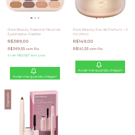
Rare Beauty Essential Neutrals
Rare Beauty Eau de Parfum – 5
Eyeshadow Palette
ml (Mini)
R$389,00
R$149,00
R$369,55
R$141,55
com
Pix
com
Pix
3
x
de
R$129,67
sem juros
Avise-me quando chegar!
Avise-me quando chegar!
Esgotado