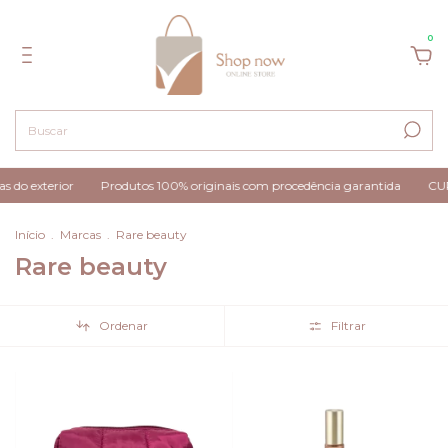
0
 do exterior
Produtos 100% originais com procedência garantida
CUP
Início
.
Marcas
.
Rare beauty
Rare beauty
Ordenar
Filtrar