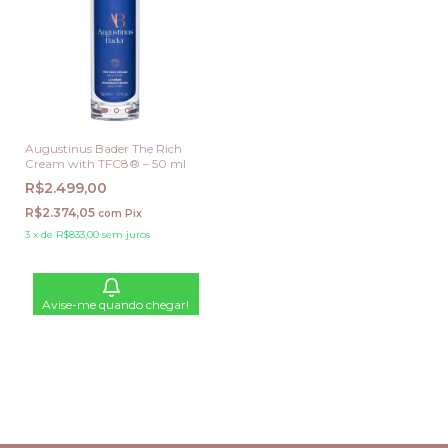
Augustinus Bader The Rich
Cream with TFC8® – 50 ml
R$2.499,00
R$2.374,05
com
Pix
3
x
de
R$833,00
sem juros
Avise-me quando chegar!