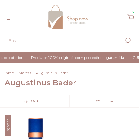
0
s do exterior
Produtos 100% originais com procedência garantida
CUP
Início
.
Marcas
.
Augustinus Bader
Augustinus Bader
Ordenar
Filtrar
Esgotado