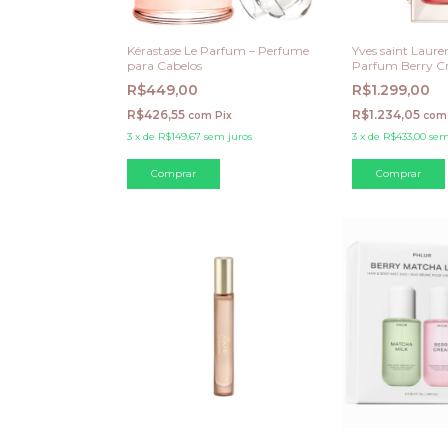
Kérastase Le Parfum – Perfume
Yves saint Laure
para Cabelos
Parfum Berry C
R$449,00
R$1.299,00
R$426,55
R$1.234,05
com
Pix
com
3
x
de
R$149,67
sem juros
3
x
de
R$433,00
sem