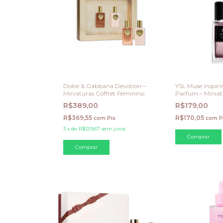
Dolce & Gabbana Devotion –
YSL Muse Inspiri
Miniaturas Coffret Feminino
Parfum – Miniat
R$389,00
R$179,00
R$369,55
R$170,05
com
Pix
com
P
3
x
de
R$129,67
sem juros