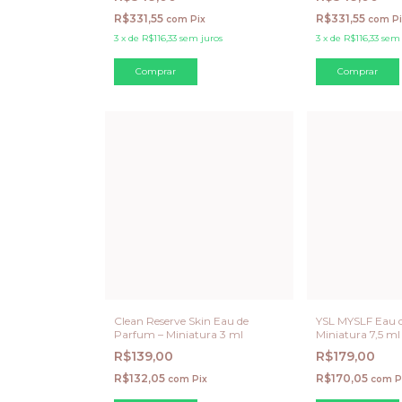
R$331,55
R$331,55
com
Pix
com
P
3
x
de
R$116,33
sem juros
3
x
de
R$116,33
sem 
Clean Reserve Skin Eau de
YSL MYSLF Eau 
Parfum – Miniatura 3 ml
Miniatura 7,5 ml
R$139,00
R$179,00
R$132,05
R$170,05
com
Pix
com
P