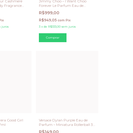
lur Cashmere
Jimmy Choo – I Want Choo
ody Fragrance
Forever Le Parfum Eau de
Parfum Feminino 100 ML
R$999,00
R$949,05
Pix
com
Pix
 juros
3
x
de
R$333,00
sem juros
rera Good Girl
Versace Dylan Purple Eau de
 7ml
Parfum – Miniatura Rollerball 3
ml
R$149,00