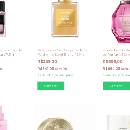
ng Ink Eau de
Perfume / Óleo Corporal Tom
Flowerbomb Pre
ura 7,5 ml
Ford mini Soleil Blanc 45 ML
de Parfum 30ml 
R$359,00
R$699,00
R$341,05
R$664,05
ix
com
Pix
com
3
x
de
R$119,67
sem juros
3
x
de
R$233,00
sem