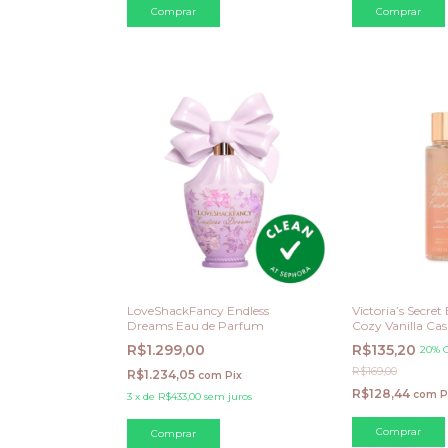
LoveShackFancy Endless
Victoria’s Secret
Dreams Eau de Parfum
Cozy Vanilla Ca
R$1.299,00
R$135,20
20% 
R$169,00
R$1.234,05
com
Pix
R$128,44
com
P
3
x
de
R$433,00
sem juros