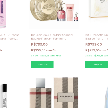
 Multi-Purpose
Kit Jean Paul Gaultier Scandal
Kit Elizabeth A
 Aura (Peony
Eau de Parfum Feminino
Eau de Parfum 
R$799,00
R$799,00
R$759,05
R$759,05
ix
com
Pix
com
3
x
de
R$266,33
sem juros
3
x
de
R$266,33
sem