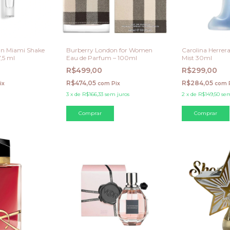
Gun Miami Shake
Burberry London for Women
Carolina Herrera
,5 ml
Eau de Parfum – 100ml
Mist 30ml
R$499,00
R$299,00
R$474,05
R$284,05
ix
com
Pix
com
3
x
de
R$166,33
sem juros
2
x
de
R$149,50
sem