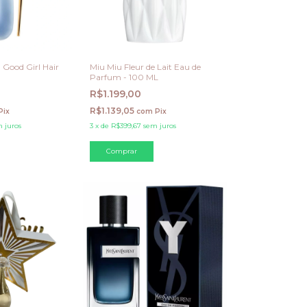
 Good Girl Hair
Miu Miu Fleur de Lait Eau de
Parfum - 100 ML
R$1.199,00
R$1.139,05
Pix
com
Pix
 juros
3
x
de
R$399,67
sem juros