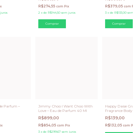
R$274,55
R$379,05
ix
com
Pix
com
juros
2
x
de
R$144,50
sem juros
3
x
de
R$133,00
sem
de Parfum –
Jimmy Choo I Want Choo With
Happy Daise Gr
Love – Eau de Parfum 40 Ml
Fragrance Body
R$899,00
R$139,00
R$854,05
R$132,05
ix
com
Pix
com
P
3
x
de
R$299,67
sem juros