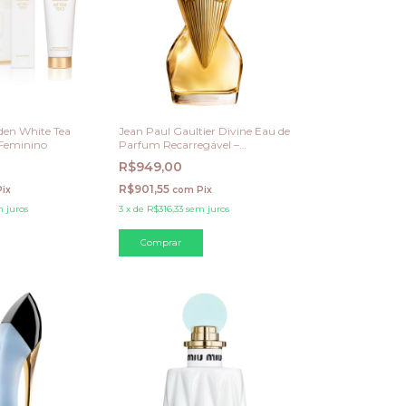
rden White Tea
Jean Paul Gaultier Divine Eau de
Feminino
Parfum Recarregável –
Feminino
R$949,00
R$901,55
Pix
com
Pix
 juros
3
x
de
R$316,33
sem juros