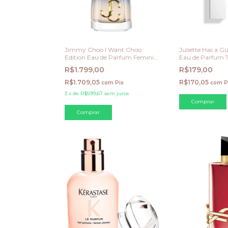
Jimmy Choo I Want Choo
Juliette Has a 
Edition Eau de Parfum Feminino
Eau de Parfum 7
100ml – Edição Limitada
R$1.799,00
R$179,00
R$1.709,05
R$170,05
com
Pix
com
P
3
x
de
R$599,67
sem juros