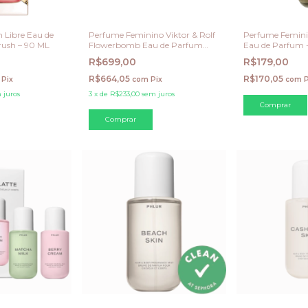
n Libre Eau de
Perfume Feminino Viktor & Rolf
Perfume Feminin
rush – 90 ML
Flowerbomb Eau de Parfum
Eau de Parfum 
30ml
R$699,00
R$179,00
R$664,05
R$170,05
Pix
com
Pix
com
P
 juros
3
x
de
R$233,00
sem juros