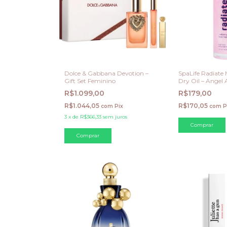
Dolce & Gabbana Devotion –
SpaLife Radiate
Gift Set Feminino
Dry Oil – Angel
Sugar Scent)
R$1.099,00
R$179,00
R$1.044,05
R$170,05
com
Pix
com
P
3
x
de
R$366,33
sem juros