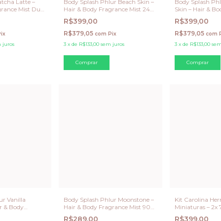
tcha Latte –
Body Splash Phlur Beach Skin –
Body Splash Ph
grance Mist Duo
Hair & Body Fragrance Mist 240
Skin – Hair & B
Berry Cream)
ML
Mist 240 ML
R$399,00
R$399,00
R$379,05
R$379,05
ix
com
Pix
com
 juros
3
x
de
R$133,00
sem juros
3
x
de
R$133,00
sem
r Vanilla
Body Splash Phlur Moonstone –
Kit Carolina Her
r & Body
Hair & Body Fragrance Mist 90
Miniaturas – 2x
240 ML
ML
R$289,00
R$399,00