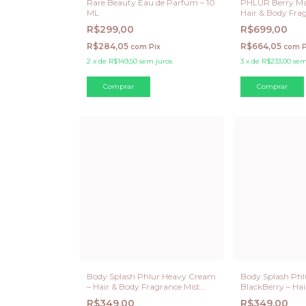
Rare Beauty Eau de Parfum – 10
PHLUR Berry Ma
ML
Hair & Body Fra
(Matcha Milk + 
R$299,00
R$699,00
R$284,05
R$664,05
com
Pix
com
P
2
x
de
R$149,50
sem juros
3
x
de
R$233,00
sem
Body Splash Phlur Heavy Cream
Body Splash Phlu
– Hair & Body Fragrance Mist
BlackBerry – Hai
240 ML
Fragrance Mist 
R$349,00
R$349,00