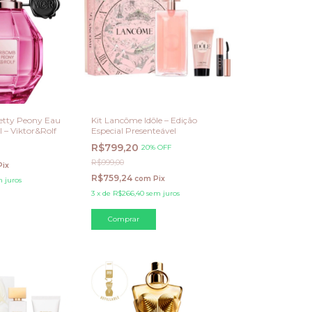
tty Peony Eau
Kit Lancôme Idôle – Edição
– Viktor&Rolf
Especial Presenteável
R$799,20
20% OFF
R$999,00
Pix
R$759,24
com
Pix
 juros
3
x
de
R$266,40
sem juros