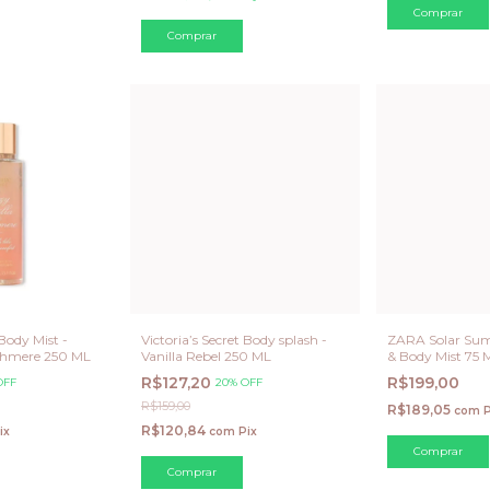
 Body Mist -
Victoria’s Secret Body splash -
ZARA Solar Sum
shmere 250 ML
Vanilla Rebel 250 ML
& Body Mist 75 
R$127,20
R$199,00
OFF
20% OFF
R$159,00
R$189,05
com
P
R$120,84
ix
com
Pix