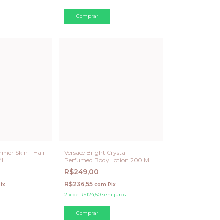
mer Skin – Hair
Versace Bright Crystal –
ML
Perfumed Body Lotion 200 ML
R$249,00
R$236,55
ix
com
Pix
2
x
de
R$124,50
sem juros