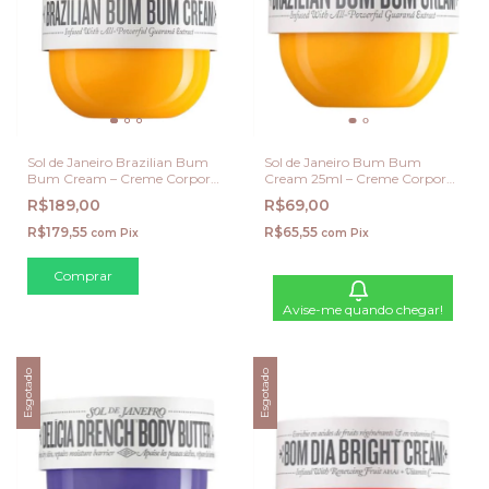
Sol de Janeiro Brazilian Bum
Sol de Janeiro Bum Bum
Bum Cream – Creme Corporal
Cream 25ml – Creme Corporal
Firmador com Extrato de
Firmador
R$189,00
R$69,00
Guaraná - 75 ML
R$179,55
R$65,55
com
Pix
com
Pix
Avise-me quando chegar!
Esgotado
Esgotado