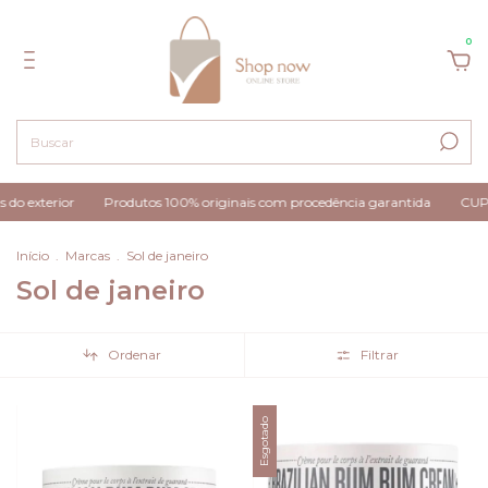
0
do exterior
Produtos 100% originais com procedência garantida
CUPO
Início
.
Marcas
.
Sol de janeiro
Sol de janeiro
Ordenar
Filtrar
Esgotado