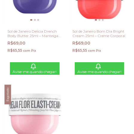
Sol de Janeiro Delícia Drench
Sol de Janeiro Bom Dia Bright
Body Butter 25ml – Manteiga
Cream 25ml – Creme Corporal
Corporal super hidratante
R$69,00
R$69,00
R$65,55
R$65,55
com
Pix
com
Pix
Avise-me quando chegar!
Avise-me quando chegar!
Esgotado