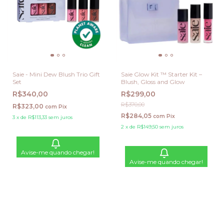
Saie - Mini Dew Blush Trio Gift
Saie Glow Kit ™ Starter Kit –
Set
Blush, Gloss and Glow
R$340,00
R$299,00
R$370,00
R$323,00
com
Pix
R$284,05
com
Pix
3
x
de
R$113,33
sem juros
2
x
de
R$149,50
sem juros
Avise-me quando chegar!
Avise-me quando chegar!