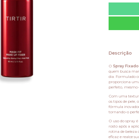
Descrição
O
Spray Fixado
quem busca mant
dia. Formulado co
proporciona uma 
perfeito, mesmo 
Com uma textura 
os tipos de pele
fórmula inovadora
tornando-o perfei
O uso do spray é
rosto após a apl
rotina de beleza 
eficaz e realce 