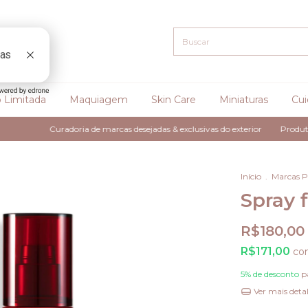
 Limitada
Maquiagem
Skin Care
Miniaturas
Cui
Curadoria de marcas desejadas & exclusivas do exterior
Produtos 100% or
Início
.
Marcas 
Spray f
R$180,00
R$171,00
co
5% de desconto
p
Ver mais deta