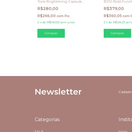
Tone Brightening Capsule
B210 Bold Punc
Ampoule – 100 ml
R$280,00
R$379,00
out Shadow
R$266,00
R$360,05
com
Pix
com
hocolate – 3,3 g
2
x
de
R$140,00
sem juros
3
x
de
R$126,33
sem
 OFF
ix
 juros
Newsletter
Cadastre
Categorias
Insti
SALE
Início