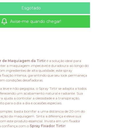
Avise-me quando chegar!
r de Maquiagem da Tirtir
é a solução ideal para
er a maquiagem impecável e duradoura ao longo do
m ingredientes de alta qualidade, este spray
fixação intensa, garantindo que seu look permaneça
em condições desafiadoras.
leve e não pegajosa, o Spray Tirtir se adapta a todos
, oferecendo um acabamento natural e radiante. Sua
 ajuda a controlar a oleosidade e a transpiração,
to para o dia a dia e ocasiões especiais.
 simples: basta borrifar a uma distância de 20 cm do
icação da maquiagem. Sinta a diferença e eleve sua
com este produto essencial. Invista em um fixador
sua confiança com o
Spray Fixador Tirtir
!