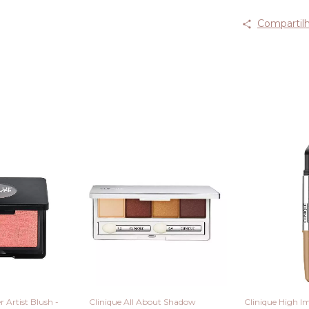
Compartilh
 Artist Blush -
Clinique All About Shadow
Clinique High 