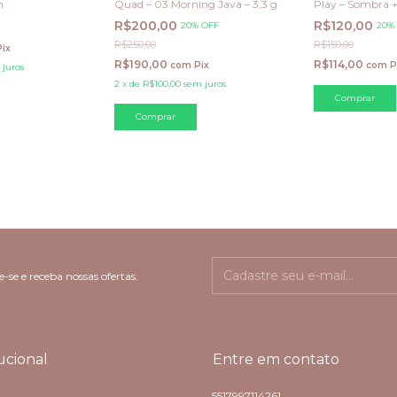
h
Quad – 03 Morning Java – 3,3 g
Play – Sombra +
Champanhe + c
R$200,00
R$120,00
20% OFF
20%
R$250,00
R$150,00
Pix
R$190,00
R$114,00
com
Pix
com
P
 juros
2
x
de
R$100,00
sem juros
-se e receba nossas ofertas.
tucional
Entre em contato
5517997114261