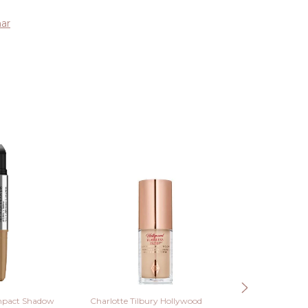
ar
Impact Shadow
Charlotte Tilbury Hollywood
Perricone MD –