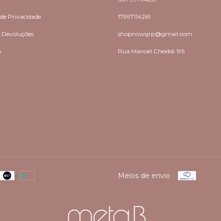
 de Privacidade
17997114261
e Devoluções
shopnowsjrp@gmail.com
o
Rua Manoel Cheiddi 195
Meios de envio