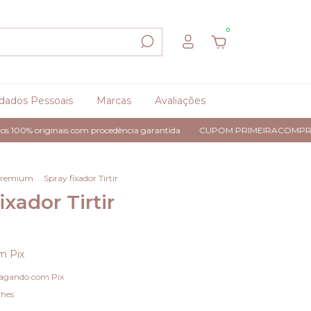
0
dados Pessoais
Marcas
Avaliações
iginais com procedência garantida
CUPOM PRIMEIRACOMPRA
Cura
Premium
.
Spray fixador Tirtir
ixador Tirtir
m
Pix
agando com Pix
lhes