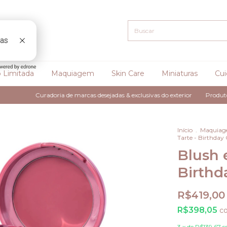
 Limitada
Maquiagem
Skin Care
Miniaturas
Cui
Curadoria de marcas desejadas & exclusivas do exterior
Produtos 100% orig
Início
.
Maquia
Tarte - Birthday
Blush 
Birthd
R$419,00
R$398,05
c
3
x de
R$139,67
s