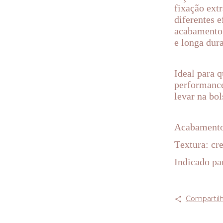
fixação ext
diferentes 
acabamento 
e longa dur
Ideal para 
performance
levar na bol
Acabamento
Textura: cr
Indicado par
Compartilh