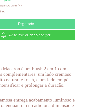
agando com Pix
lhes
Avise-me quando chegar!
o Macaron é um blush 2 em 1 com
as complementares: um lado cremoso
ito natural e fresh, e um lado em pó
intensificar e prolongar a duração.
remosa entrega acabamento luminoso e
to, enquanto o pó adiciona dimensão e