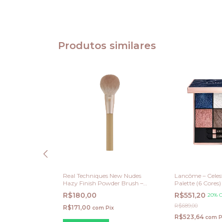
Produtos similares
Parfum
Real Techniques New Nudes
Lancôme – Celes
 ml
Hazy Finish Powder Brush –
Palette (6 Cores)
Edição Limitada:
R$180,00
R$551,20
20% 
R$689,00
R$171,00
ix
com
Pix
R$523,64
com
P
 juros