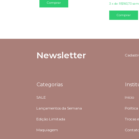
3
x
de
R$183,73
sem
Newsletter
Cadastre
Categorias
Insti
SALE
Início
Lançamentos da Semana
Política
Edição Limitada
Trocas 
Maquiagem
Contat