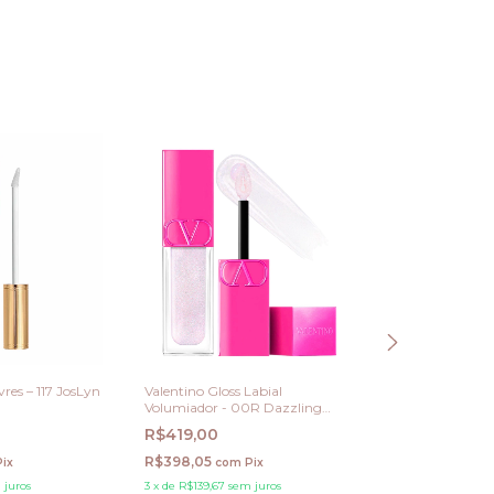
vres – 117 JosLyn
Valentino Gloss Labial
Dolce & Gabban
Volumiador - 00R Dazzling
Gift Set Femini
Mermaid
R$419,00
R$1.099,00
R$398,05
R$1.044,05
Pix
com
Pix
co
 juros
3
x
de
R$139,67
sem juros
3
x
de
R$366,33
sem