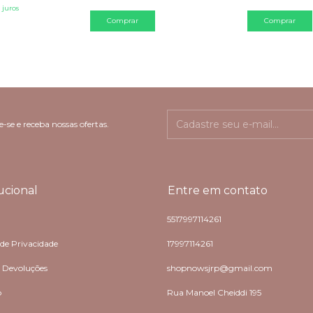
 juros
-se e receba nossas ofertas.
tucional
Entre em contato
5517997114261
 de Privacidade
17997114261
e Devoluções
shopnowsjrp@gmail.com
o
Rua Manoel Cheiddi 195